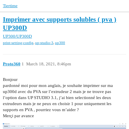
Tiertime
Imprimer avec supports solubles ( pva )
UP300D
UP300/UP300D
,
,
print-setting-config
up-studio-3
up300
Proto360
1
March 18, 2021, 8:46pm
Bonjour
pardonné moi pour mon anglais, je souhaite imprimer sur ma
up300d avec du PVA sur l’extrudeur 2 mais je ne trouve pas
l’option dans UP STUDIO 3.1, j’ai bien selectionné les deux
extrudeurs mais je ne peux en choisir 1 pour uniquement les
supports en PVA , pourriez vous m’aider ?
Merçi par avance